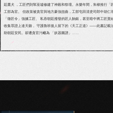
廷鷹犬 ，工匠們則幫巫墟修建了神殿和祭壇。永樂年間，朱棣推行「
工部為官。 但政策被貪官與地方豪強扭曲，‌工部屯田清吏司郎中胡仁
「徵匠令」強擄工匠、 私吞朝廷撥發的匠人餉銀，甚至暗中將工匠賣
收集罪證上達天聽， 守護魯班後人留下的《天工正道》——此書記載
助朝廷安民。卻遭貪官污衊為 「妖器圖譜」……