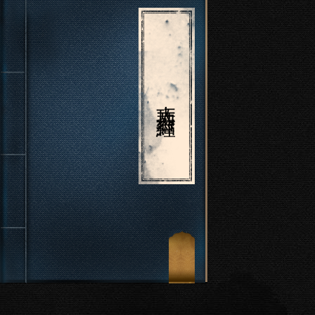
大巧若拙經