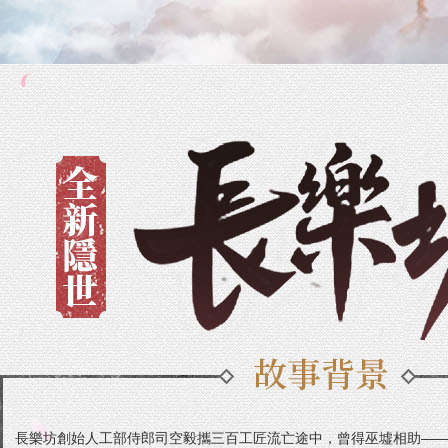
長樂坊創始人工部侍郎司空毅攜三百工匠流亡途中，曾得巫墟相助—