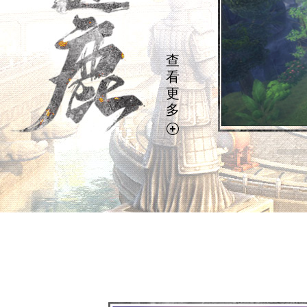
查
看
更
多