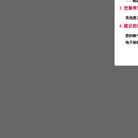
横
3. 您
其他意
4. 建
您的账
电子邮