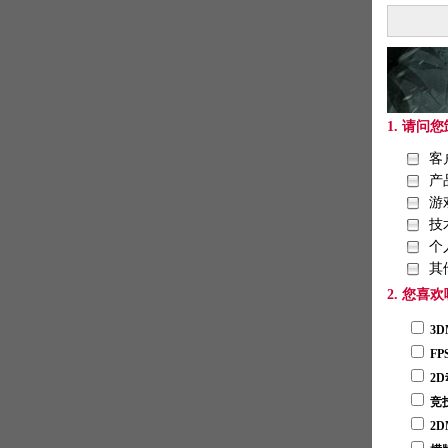
1. 请问
客
产
游
技
个
其
2. 您喜
3
F
2
竞
2